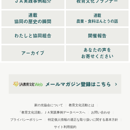
ＪＡ実践事例紹介
教育文化プランナー
2025年1月配信
(6)
2025年2月配信
(6)
連載
連載
2025年3月配信
(4)
協同の歴史の瞬間
農業・食料ほんとうの話
2025年4月配信
(6)
2025年5月配信
(6)
わたしと協同組合
開催報告
2025年6月配信
(5)
あなたの声を
2025年7月配信
(6)
アーカイブ
お寄せください
2025年10月配信
(6)
2026年配信
(44)
2026年1月配信
(6)
2026年2月配信
(6)
2026年3月配信
(5)
2026年4月配信
(5)
家の光協会について
|
教育文化活動とは
|
2026年5月配信
(6)
「教育文化活動」ＪＡ実践事例データベースへ
|
お問い合わせ
|
2026年6月配信
(5)
プライバシーポリシー
|
特定個人情報の適正な取り扱いに関する基本方針
|
2026年7月配信
(6)
サイト利用規約