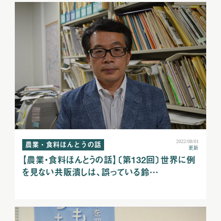
2022/08/01
農業・食料ほんとうの話
更新
【農業・食料ほんとうの話】〔第132回〕世界に例
を見ない共販潰しは、誤っている鈴…