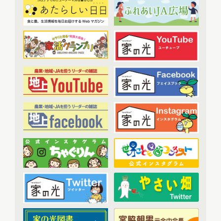
教育文化プランナー
(19)
2023年配信
(72)
協同の歴史の瞬間
(52)
2023年1月配信
(6)
農業・食料ほんとうの話
(52)
2023年2月配信
(7)
わたしと協同組合
(3)
2023年3月配信
(6)
2023年4月配信
(6)
開催報告
(38)
2023年5月配信
(6)
あなたの声をお寄せください
(1)
2023年6月配信
(5)
2023年7月配信
(6)
その他
(1)
2023年8月配信
(6)
アーカイブ
(7)
2023年9月配信
(6)
現代に語り継ぐ賀川豊彦とハル
(6)
2023年10月配信
(6)
トップ対談アーカイブ
(1)
2023年11月配信
(6)
2023年12月配信
(6)
2024年配信
(70)
2024年1月配信
(6)