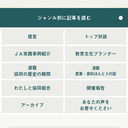
2024年12月配信
(5)
ジャンル別に記事を読む
2025年配信
(68)
2025年11月配信
(6)
2025年12月配信
(5)
提言
トップ対談
2025年8月配信
(6)
2025年9月配信
(6)
ＪＡ実践事例紹介
教育文化プランナー
2025年1月配信
(6)
2025年2月配信
(6)
連載
連載
2025年3月配信
(4)
協同の歴史の瞬間
農業・食料ほんとうの話
2025年4月配信
(6)
2025年5月配信
(6)
わたしと協同組合
開催報告
2025年6月配信
(5)
あなたの声を
2025年7月配信
(6)
アーカイブ
お寄せください
2025年10月配信
(6)
2026年配信
(44)