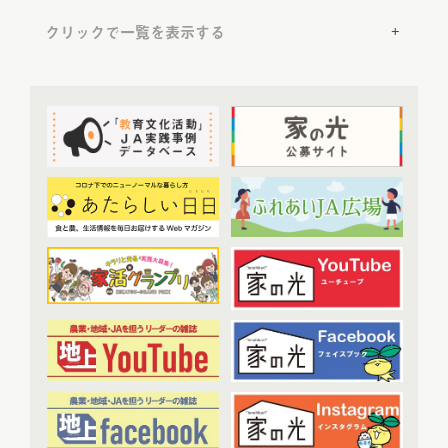
2022年6月配信
(6)
クリックで一覧を表示する
2022年7月配信
(8)
2022年8月配信
(7)
提言
(50)
2022年9月配信
(8)
2022年10月配信
(7)
トップ対談
(50)
2022年11月配信
(6)
ＪＡ実践事例紹介
(37)
2022年12月配信
(6)
教育文化プランナー
(19)
2023年配信
(72)
協同の歴史の瞬間
(52)
2023年1月配信
(6)
農業・食料ほんとうの話
(52)
2023年2月配信
(7)
わたしと協同組合
(3)
2023年3月配信
(6)
2023年4月配信
(6)
開催報告
(38)
2023年5月配信
(6)
あなたの声をお寄せください
(1)
2023年6月配信
(5)
2023年7月配信
(6)
その他
(1)
2023年8月配信
(6)
アーカイブ
(7)