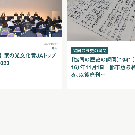
2023/10/02
更新
協同の歴史の瞬間
】 家の光文化賞ＪＡトップ
【協同の歴史の瞬間】1941
023
16）年11月1日 都市版最
る。以後廃刊…