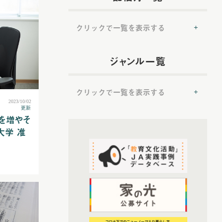
クリックで一覧を表示する
(54)
2022年配信
ジャンル一覧
(6)
2022年5月配信
(6)
2022年6月配信
クリックで一覧を表示する
(8)
2022年7月配信
2023/10/02
(7)
2022年8月配信
更新
を増やそ
(50)
(8)
提言
2022年9月配信
大学 准
(7)
2022年10月配信
(50)
トップ対談
(6)
2022年11月配信
(37)
ＪＡ実践事例紹介
(6)
2022年12月配信
(19)
教育文化プランナー
(72)
2023年配信
(52)
協同の歴史の瞬間
(6)
2023年1月配信
(52)
農業・食料ほんとうの話