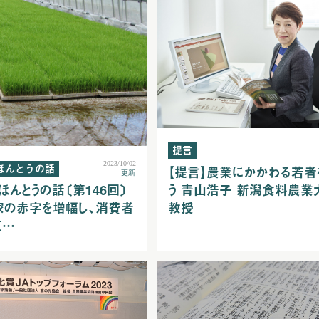
提言
2023/10/02
ほんとうの話
【提言】農業にかかわる若者
更新
う 青山浩子 新潟食料農業
ほんとうの話〔第146回〕
教授
家の赤字を増幅し、消費者
直…