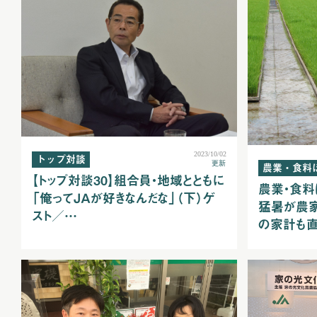
2023/10/02
トップ対談
更新
農業・食料
【トップ対談30】組合員・地域とともに
農業・食料
「俺ってＪＡが好きなんだな」（下）ゲ
猛暑が農
スト／…
の家計も