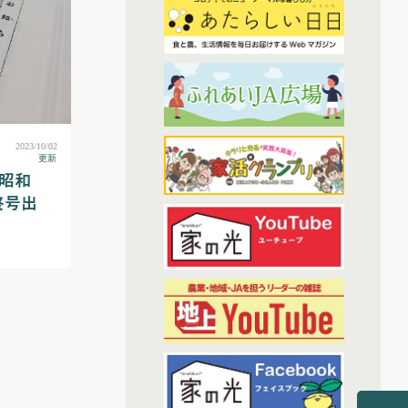
(7)
2023年2月配信
(6)
(3)
わたしと協同組合
2023年3月配信
(6)
2023年4月配信
(38)
開催報告
(6)
2023年5月配信
(1)
あなたの声をお寄せください
(5)
2023年6月配信
(1)
(6)
その他
2023年7月配信
2023/10/02
更新
(6)
2023年8月配信
（昭和
(7)
アーカイブ
終号出
(6)
2023年9月配信
(6)
現代に語り継ぐ賀川豊彦とハル
(6)
2023年10月配信
(1)
トップ対談アーカイブ
(6)
2023年11月配信
(6)
2023年12月配信
(70)
2024年配信
(6)
2024年1月配信
(7)
2024年2月配信