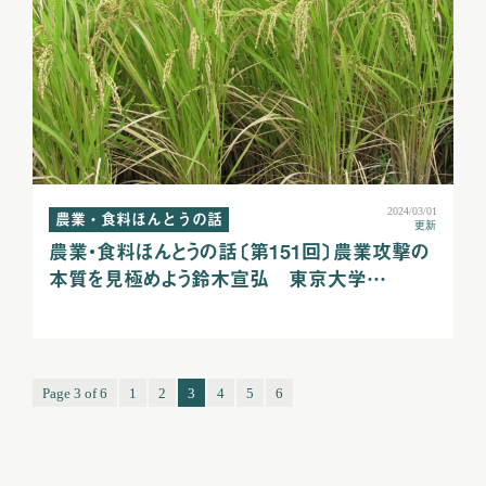
2024/03/01
農業・食料ほんとうの話
更新
農業・食料ほんとうの話〔第151回〕農業攻撃の
本質を見極めよう鈴木宣弘 東京大学…
Page 3 of 6
1
2
3
4
5
6