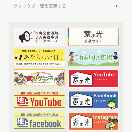
2022年6月配信
(6)
クリックで一覧を表示する
2022年7月配信
(8)
2022年8月配信
(7)
提言
(50)
2022年9月配信
(8)
2022年10月配信
(7)
トップ対談
(50)
2022年11月配信
(6)
ＪＡ実践事例紹介
(37)
2022年12月配信
(6)
教育文化プランナー
(19)
2023年配信
(72)
協同の歴史の瞬間
(52)
2023年1月配信
(6)
農業・食料ほんとうの話
(52)
2023年2月配信
(7)
わたしと協同組合
(3)
2023年3月配信
(6)
2023年4月配信
(6)
開催報告
(38)
2023年5月配信
(6)
あなたの声をお寄せください
(1)
2023年6月配信
(5)
2023年7月配信
(6)
その他
(1)
2023年8月配信
(6)
アーカイブ
(7)