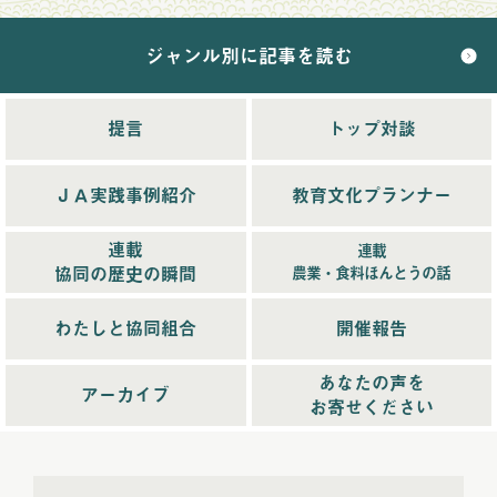
ジャンル別に記事を読む
2025年配信
(68)
2025年11月配信
(6)
2025年12月配信
(5)
提言
トップ対談
2025年8月配信
(6)
2025年9月配信
(6)
ＪＡ実践事例紹介
教育文化プランナー
2025年1月配信
(6)
2025年2月配信
(6)
連載
連載
2025年3月配信
(4)
協同の歴史の瞬間
農業・食料ほんとうの話
2025年4月配信
(6)
2025年5月配信
(6)
わたしと協同組合
開催報告
2025年6月配信
(5)
あなたの声を
2025年7月配信
(6)
アーカイブ
お寄せください
2025年10月配信
(6)
2026年配信
(44)