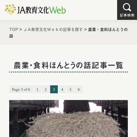
TOP
>
ＪＡ教育文化Ｗｅｂの記事を探す
>
農業・食料ほんとうの
話
農業・食料ほんとうの話記事一覧
Page 3 of 6
1
2
3
4
5
6