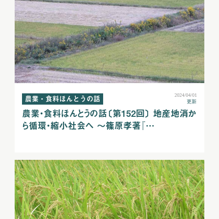
2024/04/01
農業・食料ほんとうの話
更新
農業・食料ほんとうの話〔第152回〕 地産地消か
ら循環・縮小社会へ ～篠原孝著『…