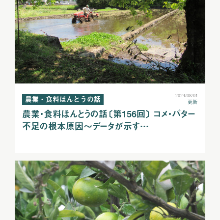
2024/08/01
農業・食料ほんとうの話
更新
農業・食料ほんとうの話〔第156回〕 コメ・バター
不足の根本原因～データが示す…