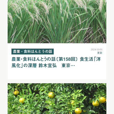
2024/10/01
農業・食料ほんとうの話
更新
農業・食料ほんとうの話〔第158回〕 食生活「洋
風化」の深層 鈴木宣弘 東京…