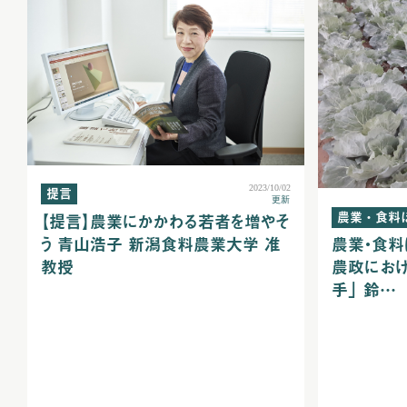
2023/10/02
提言
更新
農業・食料
【提言】農業にかかわる若者を増やそ
う 青山浩子 新潟食料農業大学 准
農業・食料
教授
農政におけ
手」 鈴…