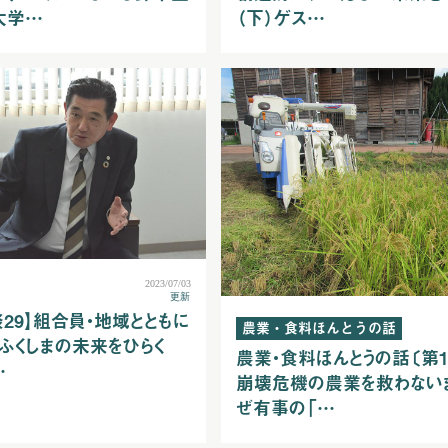
大学…
（下）ゲス…
2023/07/03
更新
談29】組合員・地域とともに
農業・食料ほんとうの話
ふくしまの未来をひらく
農業・食料ほんとうの話〔第1
…
崩壊危機の農業を救わないま
ぜ有事の「…