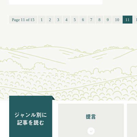
Page 11 of 15
1
2
3
4
5
6
7
8
9
10
11
ジャンル別に
提言
記事を読む