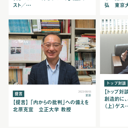
弘 東京
スト／…
トップ対談
【トップ対
2023/08/01
提言
更新
創造的に、
【提言】 「内からの批判」への備えを
（上）ゲス
北原克宣 立正大学 教授