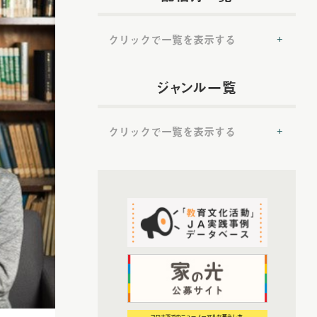
クリックで一覧を表示する
(54)
2022年配信
ジャンル一覧
(6)
2022年5月配信
(6)
2022年6月配信
クリックで一覧を表示する
(8)
2022年7月配信
(7)
2022年8月配信
(50)
(8)
提言
2022年9月配信
(7)
2022年10月配信
(50)
トップ対談
(6)
2022年11月配信
(37)
ＪＡ実践事例紹介
(6)
2022年12月配信
(19)
教育文化プランナー
(72)
2023年配信
(52)
協同の歴史の瞬間
(6)
2023年1月配信
(52)
農業・食料ほんとうの話