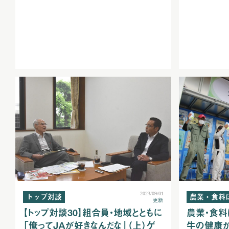
2023/09/01
農業・食料
トップ対談
更新
農業・食料
【トップ対談30】組合員・地域とともに
牛の健康
「俺ってＪＡが好きなんだな」（上）ゲ