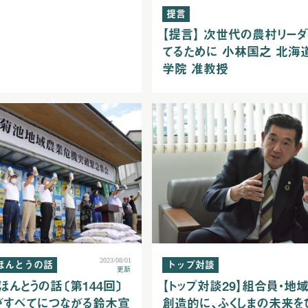
提言
【提言】 次世代の農村リー
てるために 小林国之 北海
学院 准教授
2023/08/01
ほんとうの話
トップ対談
更新
ほんとうの話〔第144回〕
【トップ対談29】組合員・地
がすべてにつながる鈴木宣
創造的に、ふくしまの未来を