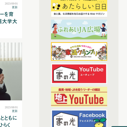
(7)
2023年2月配信
2023/09/01
更新
(6)
(3)
わたしと協同組合
2023年3月配信
ダーを育
(6)
道大学大
2023年4月配信
(38)
開催報告
(6)
2023年5月配信
(1)
あなたの声をお寄せください
(5)
2023年6月配信
(1)
(6)
その他
2023年7月配信
(6)
2023年8月配信
(7)
アーカイブ
(6)
2023年9月配信
(6)
現代に語り継ぐ賀川豊彦とハル
(6)
2023年10月配信
(1)
トップ対談アーカイブ
(6)
2023年11月配信
(6)
2023年12月配信
(70)
2024年配信
2023/08/01
更新
(6)
2024年1月配信
域とともに
(7)
2024年2月配信
ひらく