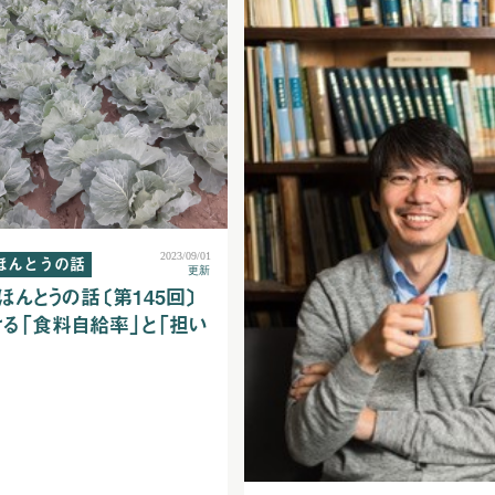
2023/09/01
ほんとうの話
更新
ほんとうの話〔第145回〕
る「食料自給率」と「担い