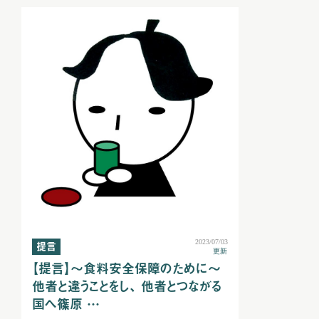
2023/07/03
提言
更新
【提言】～食料安全保障のために～
他者と違うことをし、 他者とつながる
国へ篠原 …