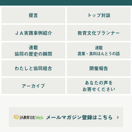
2025年11月配信
(6)
2025年12月配信
(5)
提言
トップ対談
2025年8月配信
(6)
2025年9月配信
(6)
ＪＡ実践事例紹介
教育文化プランナー
2025年1月配信
(6)
2025年2月配信
(6)
連載
連載
2025年3月配信
(4)
協同の歴史の瞬間
農業・食料ほんとうの話
2025年4月配信
(6)
2025年5月配信
(6)
わたしと協同組合
開催報告
2025年6月配信
(5)
あなたの声を
2025年7月配信
(6)
アーカイブ
お寄せください
2025年10月配信
(6)
2026年配信
(44)
2026年1月配信
(6)
2026年2月配信
(6)
2026年3月配信
(5)