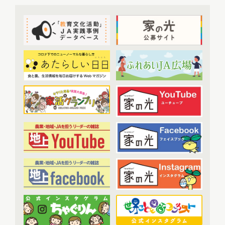
提言
(50)
2022年9月配信
(8)
2022年10月配信
(7)
トップ対談
(50)
2022年11月配信
(6)
ＪＡ実践事例紹介
(37)
2022年12月配信
(6)
教育文化プランナー
(19)
2023年配信
(72)
協同の歴史の瞬間
(52)
2023年1月配信
(6)
農業・食料ほんとうの話
(52)
2023年2月配信
(7)
わたしと協同組合
(3)
2023年3月配信
(6)
2023年4月配信
(6)
開催報告
(38)
2023年5月配信
(6)
あなたの声をお寄せください
(1)
2023年6月配信
(5)
2023年7月配信
(6)
その他
(1)
2023年8月配信
(6)
アーカイブ
(7)
2023年9月配信
(6)
現代に語り継ぐ賀川豊彦とハル
(6)
2023年10月配信
(6)
トップ対談アーカイブ
(1)
2023年11月配信
(6)