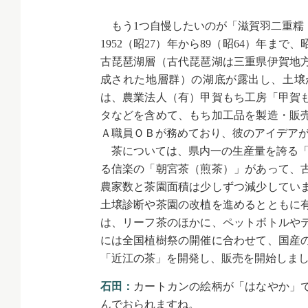
もう1つ自慢したいのが「滋賀羽二重糯
1952（昭27）年から89（昭64）年
古琵琶湖層（古代琵琶湖は三重県伊賀地
成された地層群）の湖底が露出し、土壌
は、農業法人（有）甲賀もち工房「甲賀
タなどを含めて、もち加工品を製造・販
Ａ職員ＯＢが務めており、彼のアイデア
茶については、県内一の生産量を誇る「
る信楽の「朝宮茶（煎茶）」があって、
農家数と茶園面積は少しずつ減少してい
土壌診断や茶園の改植を進めるとともに
は、リーフ茶のほかに、ペットボトルや
には全国植樹祭の開催に合わせて、国産の
「近江の茶」を開発し、販売を開始しま
石田：
カートカンの絵柄が「はなやか」
んでおられますね。