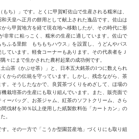
（もち）」です。とくに甲賀町佐山で生産される糯米は、
まで、昭和天皇へ正月の餅用として献上された逸品です。佐山は
方から甲賀地方を経て現在地へ移動したが、その時代に形
が非常に粘っこく、糯米の生産に適しています。佐山で
もちふる里館 もちもちハウス」を設置し、うどんやパス
売しています。軽食コーナーもあります。その代表者をＪ
が隅々にまで生かされた農村起業の成功例です。
土山茶（かぶせ茶）」と、日本五大銘茶の1つに数えられ
古くからの伝統を守っています。しかし、残念ながら、茶
ます。そうしたなかで、良質茶づくりをめざして、ほ場の
有機栽培茶の生産にも取り組んでいます。また、販売面で
ティーバッグ、お茶ジャム、紅茶のソフトクリーム、さら
間伐材を30％以上使用した紙製飲料缶「カートカン」の
した。
です。その一方で「こうか型園芸産地」づくりにも取り組