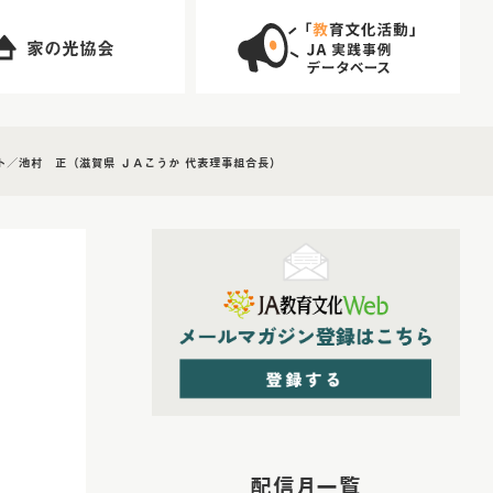
家の光協会
ト／池村 正（滋賀県 ＪＡこうか 代表理事組合長）
配信月一覧