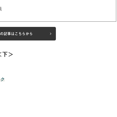
員
の記事はこちらから
＜下＞
ック