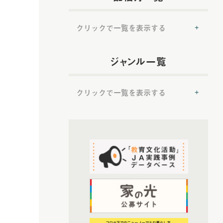
クリックで一覧を表示する
(54)
2022年配信
ジャンル一覧
(6)
2022年5月配信
(6)
2022年6月配信
クリックで一覧を表示する
(8)
2022年7月配信
(7)
2022年8月配信
(50)
(8)
提言
2022年9月配信
(7)
2022年10月配信
(50)
トップ対談
(6)
2022年11月配信
(37)
ＪＡ実践事例紹介
(6)
2022年12月配信
(19)
教育文化プランナー
(72)
2023年配信
(52)
協同の歴史の瞬間
(6)
2023年1月配信
(52)
農業・食料ほんとうの話