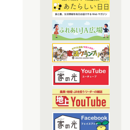
(7)
2023年2月配信
(6)
(3)
わたしと協同組合
2023年3月配信
(6)
2023年4月配信
(38)
開催報告
(6)
2023年5月配信
(1)
あなたの声をお寄せください
(5)
2023年6月配信
(1)
(6)
その他
2023年7月配信
(6)
2023年8月配信
(7)
アーカイブ
(6)
2023年9月配信
(6)
現代に語り継ぐ賀川豊彦とハル
(6)
2023年10月配信
(1)
トップ対談アーカイブ
(6)
2023年11月配信
(6)
2023年12月配信
(70)
2024年配信
(6)
2024年1月配信
(7)
2024年2月配信