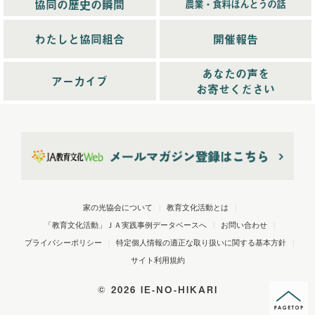
協同の歴史の瞬間
農業・食料ほんとうの話
2025年4月配信
(6)
2025年5月配信
(6)
わたしと協同組合
開催報告
2025年6月配信
(5)
あなたの声を
2025年7月配信
(6)
アーカイブ
お寄せください
2025年10月配信
(6)
2026年配信
(44)
2026年1月配信
(6)
2026年2月配信
(6)
2026年3月配信
(5)
2026年4月配信
(5)
家の光協会について
|
教育文化活動とは
|
2026年5月配信
(6)
「教育文化活動」ＪＡ実践事例データベースへ
|
お問い合わせ
|
2026年6月配信
(5)
プライバシーポリシー
|
特定個人情報の適正な取り扱いに関する基本方針
|
2026年7月配信
(6)
サイト利用規約
2026年8月配信
(5)
©
2026 IE-NO-HIKARI