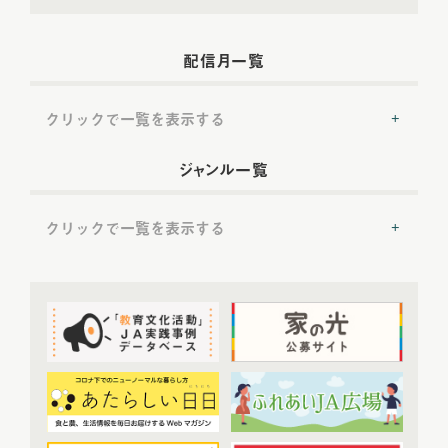
配信月一覧
クリックで一覧を表示する
2022年配信
(54)
ジャンル一覧
2022年5月配信
(6)
2022年6月配信
(6)
クリックで一覧を表示する
2022年7月配信
(8)
2022年8月配信
(7)
提言
(50)
2022年9月配信
(8)
2022年10月配信
(7)
トップ対談
(50)
2022年11月配信
(6)
ＪＡ実践事例紹介
(37)
2022年12月配信
(6)
教育文化プランナー
(19)
2023年配信
(72)
協同の歴史の瞬間
(52)