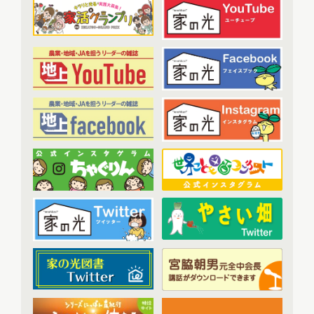
2023年1月配信
(6)
農業・食料ほんとうの話
(52)
2023年2月配信
(7)
わたしと協同組合
(3)
2023年3月配信
(6)
2023年4月配信
(6)
開催報告
(38)
2023年5月配信
(6)
あなたの声をお寄せください
(1)
2023年6月配信
(5)
2023年7月配信
(6)
その他
(1)
2023年8月配信
(6)
アーカイブ
(7)
2023年9月配信
(6)
現代に語り継ぐ賀川豊彦とハル
(6)
2023年10月配信
(6)
トップ対談アーカイブ
(1)
2023年11月配信
(6)
2023年12月配信
(6)
2024年配信
(70)
2024年1月配信
(6)
2024年2月配信
(7)
2024年3月配信
(6)
2024年4月配信
(6)