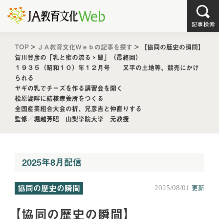
TOP
>
ＪＡ教育文化Ｗｅｂの記事を探す
>
【協同の歴史の瞬間】
賀川豊彦の「乳と蜜の流るゝ郷」（最終回）
１９３５（昭和１０）年１２月号 又平の土地等、競売にかけ
られる
ヤギの乳でチーズを作る講習会を開く
桧原湖畔に結核療養所をつくる
全国産業組合大会の折、兄彦吉と仲直りする
監修／堀越芳昭 山梨学院大学 元教授
2025年8月配信
協同の歴史の瞬間
2025/08/01
更新
【協同の歴史の瞬間】