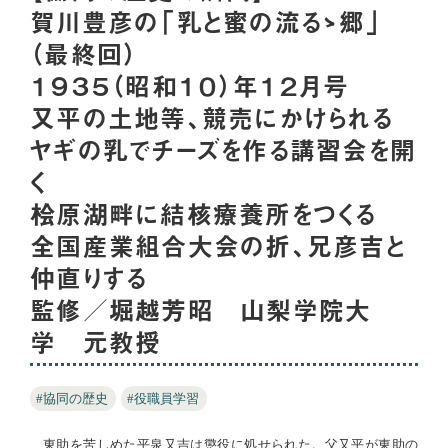
賀川豊彦の「乳と蜜の流るゝ郷」
（最終回）
１９３５（昭和１０）年１２月号
又平の土地等、競売にかけられる
ヤギの乳でチーズを作る講習会を開
く
桧原湖畔に結核療養所をつくる
全国産業組合大会の折、兄彦吉と
仲直りする
監修／堀越芳昭 山梨学院大
学 元教授
#協同の歴史
#役職員学習
東助を苦しめた平泉又吉は懲役に処せられた。父又平が東助の