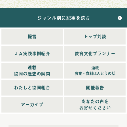
2024年12月配信
(5)
ジャンル別に記事を読む
2025年配信
(68)
2025年11月配信
(6)
2025年12月配信
(5)
提言
トップ対談
2025年8月配信
(6)
2025年9月配信
(6)
ＪＡ実践事例紹介
教育文化プランナー
2025年1月配信
(6)
2025年2月配信
(6)
連載
連載
2025年3月配信
(4)
協同の歴史の瞬間
農業・食料ほんとうの話
2025年4月配信
(6)
2025年5月配信
(6)
わたしと協同組合
開催報告
2025年6月配信
(5)
あなたの声を
2025年7月配信
(6)
アーカイブ
お寄せください
2025年10月配信
(6)
2026年配信
(44)