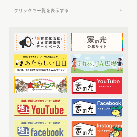
2022年6月配信
(6)
クリックで一覧を表示する
2022年7月配信
(8)
2022年8月配信
(7)
提言
(50)
2022年9月配信
(8)
2022年10月配信
(7)
トップ対談
(50)
2022年11月配信
(6)
ＪＡ実践事例紹介
(37)
2022年12月配信
(6)
教育文化プランナー
(19)
2023年配信
(72)
協同の歴史の瞬間
(52)
2023年1月配信
(6)
農業・食料ほんとうの話
(52)
2023年2月配信
(7)
わたしと協同組合
(3)
2023年3月配信
(6)
2023年4月配信
(6)
開催報告
(38)
2023年5月配信
(6)
あなたの声をお寄せください
(1)
2023年6月配信
(5)
2023年7月配信
(6)
その他
(1)
2023年8月配信
(6)