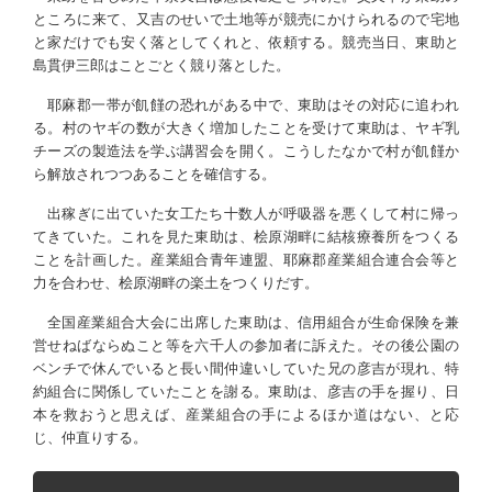
ところに来て、又吉のせいで土地等が競売にかけられるので宅地
と家だけでも安く落としてくれと、依頼する。競売当日、東助と
島貫伊三郎はことごとく競り落とした。
耶麻郡一帯が飢饉の恐れがある中で、東助はその対応に追われ
る。村のヤギの数が大きく増加したことを受けて東助は、ヤギ乳
チーズの製造法を学ぶ講習会を開く。こうしたなかで村が飢饉か
ら解放されつつあることを確信する。
出稼ぎに出ていた女工たち十数人が呼吸器を悪くして村に帰っ
てきていた。これを見た東助は、桧原湖畔に結核療養所をつくる
ことを計画した。産業組合青年連盟、耶麻郡産業組合連合会等と
力を合わせ、桧原湖畔の楽土をつくりだす。
全国産業組合大会に出席した東助は、信用組合が生命保険を兼
営せねばならぬこと等を六千人の参加者に訴えた。その後公園の
ベンチで休んでいると長い間仲違いしていた兄の彦吉が現れ、特
約組合に関係していたことを謝る。東助は、彦吉の手を握り、日
本を救おうと思えば、産業組合の手によるほか道はない、と応
じ、仲直りする。