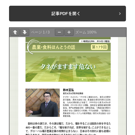
記事PDFを開く
ページ
1
/
3
ズーム
100%