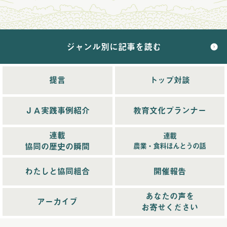
2024年11月配信
(5)
2024年12月配信
(5)
ジャンル別に記事を読む
2025年配信
(68)
2025年11月配信
(6)
2025年12月配信
(5)
提言
トップ対談
2025年8月配信
(6)
2025年9月配信
(6)
ＪＡ実践事例紹介
教育文化プランナー
2025年1月配信
(6)
2025年2月配信
(6)
連載
連載
2025年3月配信
(4)
協同の歴史の瞬間
農業・食料ほんとうの話
2025年4月配信
(6)
2025年5月配信
(6)
わたしと協同組合
開催報告
2025年6月配信
(5)
あなたの声を
2025年7月配信
(6)
アーカイブ
お寄せください
2025年10月配信
(6)