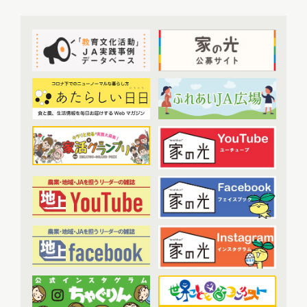
2022年8月配信
(7)
提言
(50)
2022年9月配信
(8)
2022年10月配信
(7)
トップ対談
(50)
2022年11月配信
(6)
ＪＡ実践事例紹介
(37)
2022年12月配信
(6)
教育文化プランナー
(19)
2023年配信
(72)
協同の歴史の瞬間
(52)
2023年1月配信
(6)
農業・食料ほんとうの話
(52)
2023年2月配信
(7)
わたしと協同組合
(3)
2023年3月配信
(6)
2023年4月配信
(6)
開催報告
(38)
2023年5月配信
(6)
あなたの声をお寄せください
(1)
2023年6月配信
(5)
2023年7月配信
(6)
その他
(1)
2023年8月配信
(6)
アーカイブ
(7)
2023年9月配信
(6)
現代に語り継ぐ賀川豊彦とハル
(6)
2023年10月配信
(6)
トップ対談アーカイブ
(1)