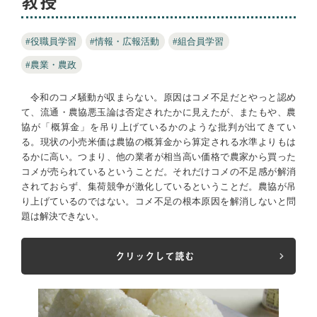
教授
#役職員学習
#情報・広報活動
#組合員学習
#農業・農政
令和のコメ騒動が収まらない。原因はコメ不足だとやっと認め
て、流通・農協悪玉論は否定されたかに見えたが、またもや、農
協が「概算金」を吊り上げているかのような批判が出てきてい
る。現状の小売米価は農協の概算金から算定される水準よりもは
るかに高い。つまり、他の業者が相当高い価格で農家から買った
コメが売られているということだ。それだけコメの不足感が解消
されておらず、集荷競争が激化しているということだ。農協が吊
り上げているのではない。コメ不足の根本原因を解消しないと問
題は解決できない。
クリックして読む