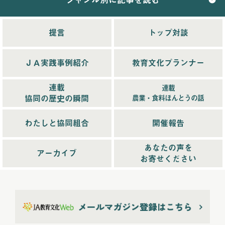
2025年11月配信
(6)
2025年12月配信
(5)
提言
トップ対談
2025年8月配信
(6)
2025年9月配信
(6)
ＪＡ実践事例紹介
教育文化プランナー
2025年1月配信
(6)
2025年2月配信
(6)
連載
連載
2025年3月配信
(4)
協同の歴史の瞬間
農業・食料ほんとうの話
2025年4月配信
(6)
2025年5月配信
(6)
わたしと協同組合
開催報告
2025年6月配信
(5)
あなたの声を
2025年7月配信
(6)
アーカイブ
お寄せください
2025年10月配信
(6)
2026年配信
(44)
2026年1月配信
(6)
2026年2月配信
(6)