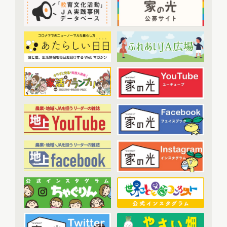
2022年10月配信
(7)
トップ対談
(50)
2022年11月配信
(6)
ＪＡ実践事例紹介
(37)
2022年12月配信
(6)
教育文化プランナー
(19)
2023年配信
(72)
協同の歴史の瞬間
(52)
2023年1月配信
(6)
農業・食料ほんとうの話
(52)
2023年2月配信
(7)
わたしと協同組合
(3)
2023年3月配信
(6)
2023年4月配信
(6)
開催報告
(38)
2023年5月配信
(6)
あなたの声をお寄せください
(1)
2023年6月配信
(5)
2023年7月配信
(6)
その他
(1)
2023年8月配信
(6)
アーカイブ
(7)
2023年9月配信
(6)
現代に語り継ぐ賀川豊彦とハル
(6)
2023年10月配信
(6)
トップ対談アーカイブ
(1)
2023年11月配信
(6)
2023年12月配信
(6)