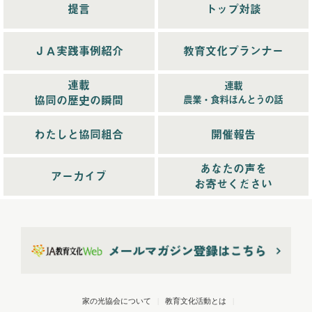
2025年12月配信
(5)
提言
トップ対談
2025年8月配信
(6)
2025年9月配信
(6)
ＪＡ実践事例紹介
教育文化プランナー
2025年1月配信
(6)
2025年2月配信
(6)
連載
連載
2025年3月配信
(4)
協同の歴史の瞬間
農業・食料ほんとうの話
2025年4月配信
(6)
2025年5月配信
(6)
わたしと協同組合
開催報告
2025年6月配信
(5)
あなたの声を
2025年7月配信
(6)
アーカイブ
お寄せください
2025年10月配信
(6)
2026年配信
(44)
2026年1月配信
(6)
2026年2月配信
(6)
2026年3月配信
(5)
2026年4月配信
(5)
家の光協会について
|
教育文化活動とは
|