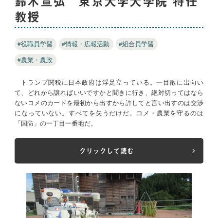
鈴木宣弘 東京大学大学院 特任
教授
#役職員学習
#情報・広報活動
#組合員学習
#農業・農政
トランプ関税に日本政府は浮足立っている。一目散に出向い
て、どれから譲ればいいですかと聞きに行き、絶対切ってはなら
ないコメのカードを最初から出すから許してと言い出すのは交渉
になっていない。すべてを失うだけだ。コメ・農業を守るのは
「国防」の一丁目一番地だ。
クリックして読む