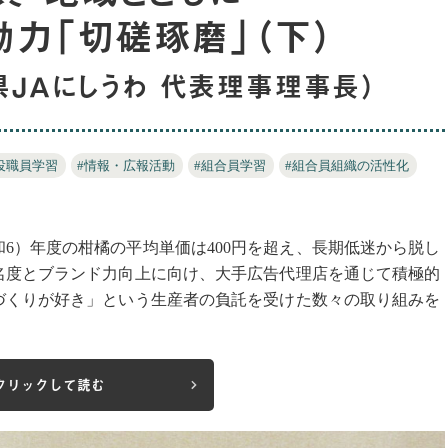
力「切磋琢磨」（下）
ＪＡにしうわ 代表理事理事長）
役職員学習
#情報・広報活動
#組合員学習
#組合員組織の活性化
和6）年度の柑橘の平均単価は400円を超え、長期低迷から脱し
名度とブランド力向上に向け、大手広告代理店を通じて積極的
づくりが好き」という生産者の負託を受けた数々の取り組みを
クリックして読む