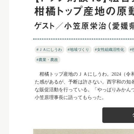
柑橘トップ産地の原動
ゲスト／小笠原栄治（愛媛県
#ＪＡにしうわ
#地域づくり
#女性組織活性化
#
#農業・農政
柑橘トップ産地のＪＡにしうわ。2024（令
た感があるが、予断は許さない。西宇和の知
な販促活動を行っている。「やっぱりみかん
小笠原理事長に語ってもらった。