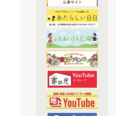
(52)
協同の歴史の瞬間
(6)
2023年1月配信
(52)
農業・食料ほんとうの話
(7)
2023年2月配信
(6)
(3)
わたしと協同組合
2023年3月配信
(6)
2023年4月配信
(38)
開催報告
(6)
2023年5月配信
(1)
あなたの声をお寄せください
(5)
2023年6月配信
(1)
(6)
その他
2023年7月配信
(6)
2023年8月配信
(7)
アーカイブ
(6)
2023年9月配信
(6)
現代に語り継ぐ賀川豊彦とハル
(6)
2023年10月配信
(1)
トップ対談アーカイブ
(6)
2023年11月配信
(6)
2023年12月配信
(70)
2024年配信
(6)
2024年1月配信