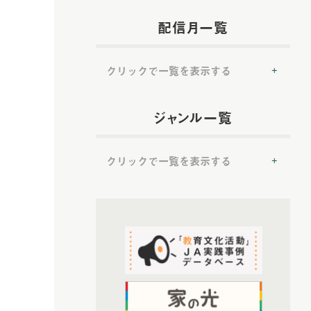
配信月一覧
クリックで一覧を表示する
(54)
2022年配信
ジャンル一覧
(6)
2022年5月配信
(6)
2022年6月配信
クリックで一覧を表示する
(8)
2022年7月配信
(7)
2022年8月配信
(50)
(8)
提言
2022年9月配信
(7)
2022年10月配信
(50)
トップ対談
(6)
2022年11月配信
(37)
ＪＡ実践事例紹介
(6)
2022年12月配信
(19)
教育文化プランナー
(72)
2023年配信