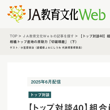
TOP
>
ＪＡ教育文化Ｗｅｂの記事を探す
>
【トップ対談40】
柑橘トップ産地の原動力「切磋琢磨」（下）
ゲスト／小笠原栄治（愛媛県ＪＡにしうわ 代表理事理事長）
2025年6月配信
トップ対談
【トップ対談40】組