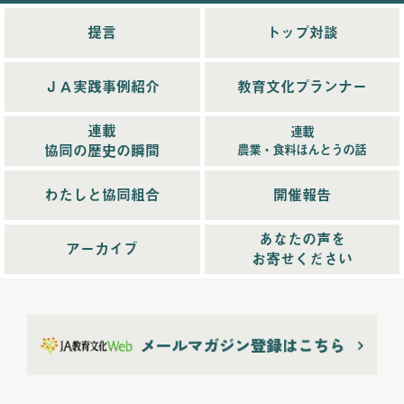
2025年11月配信
(6)
2025年12月配信
(5)
提言
トップ対談
2025年8月配信
(6)
2025年9月配信
(6)
ＪＡ実践事例紹介
教育文化プランナー
2025年1月配信
(6)
2025年2月配信
(6)
連載
連載
2025年3月配信
(4)
協同の歴史の瞬間
農業・食料ほんとうの話
2025年4月配信
(6)
2025年5月配信
(6)
わたしと協同組合
開催報告
2025年6月配信
(5)
あなたの声を
2025年7月配信
(6)
アーカイブ
お寄せください
2025年10月配信
(6)
2026年配信
(44)
2026年1月配信
(6)
2026年2月配信
(6)
2026年3月配信
(5)
2026年4月配信
(5)