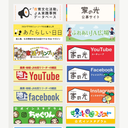
2022年9月配信
(8)
2022年10月配信
(7)
トップ対談
(50)
2022年11月配信
(6)
ＪＡ実践事例紹介
(37)
2022年12月配信
(6)
教育文化プランナー
(19)
2023年配信
(72)
協同の歴史の瞬間
(52)
2023年1月配信
(6)
農業・食料ほんとうの話
(52)
2023年2月配信
(7)
わたしと協同組合
(3)
2023年3月配信
(6)
2023年4月配信
(6)
開催報告
(38)
2023年5月配信
(6)
あなたの声をお寄せください
(1)
2023年6月配信
(5)
2023年7月配信
(6)
その他
(1)
2023年8月配信
(6)
アーカイブ
(7)
2023年9月配信
(6)
現代に語り継ぐ賀川豊彦とハル
(6)
2023年10月配信
(6)
トップ対談アーカイブ
(1)
2023年11月配信
(6)
2023年12月配信
(6)