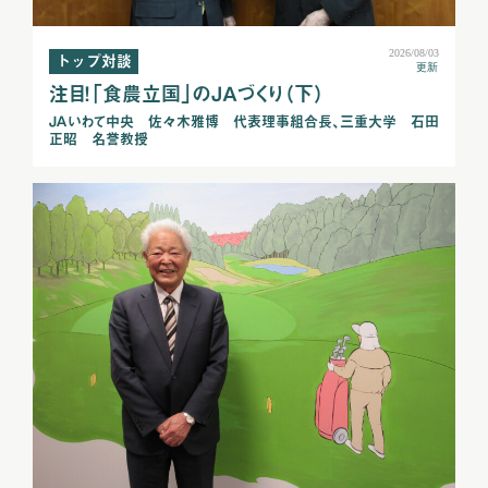
2026/08/03
トップ対談
更新
注目！「食農立国」のＪＡづくり（下）
ＪＡいわて中央 佐々木雅博 代表理事組合長、三重大学 石田
正昭 名誉教授