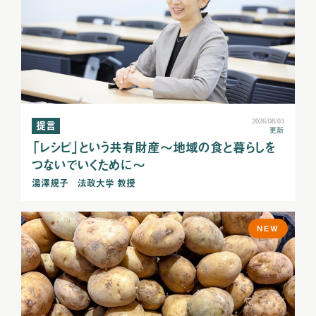
2026/08/03
提言
更新
「レシピ」という共有財産～地域の食と暮らしを
つないでいくために～
湯澤規子 法政大学 教授
NEW