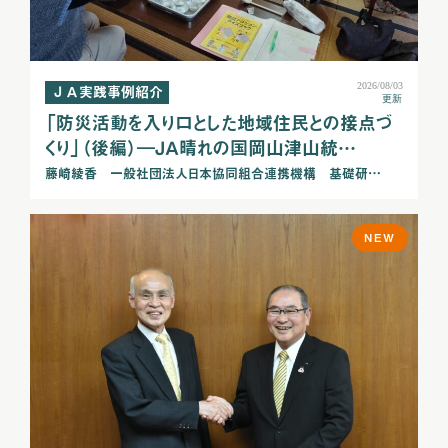
2026/08/03
ＪＡ実践事例紹介
更新
「防災活動を入り口とした地域住民との接点づ
くり」（後編）―ＪＡ晴れの国岡山津山統…
藤崎綾香 一般社団法人日本協同組合連携機構 基礎研…
NEW