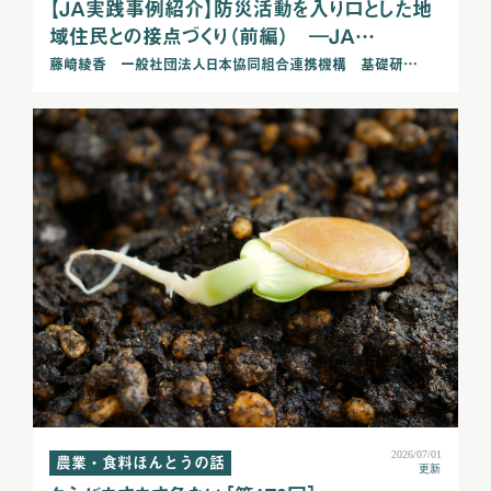
【ＪＡ実践事例紹介】防災活動を入り口とした地
域住民との接点づくり（前編） ―ＪＡ…
藤崎綾香 一般社団法人日本協同組合連携機構 基礎研…
2026/07/01
農業・食料ほんとうの話
更新