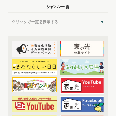
2022年配信
(54)
ジャンル一覧
2022年5月配信
(6)
2022年6月配信
(6)
クリックで一覧を表示する
2022年7月配信
(8)
2022年8月配信
(7)
提言
(50)
2022年9月配信
(8)
2022年10月配信
(7)
トップ対談
(50)
2022年11月配信
(6)
ＪＡ実践事例紹介
(37)
2022年12月配信
(6)
教育文化プランナー
(19)
2023年配信
(72)
協同の歴史の瞬間
(52)
2023年1月配信
(6)
農業・食料ほんとうの話
(52)
2023年2月配信
(7)
わたしと協同組合
(3)
2023年3月配信
(6)
2023年4月配信
(6)
開催報告
(38)
2023年5月配信
(6)
あなたの声をお寄せください
(1)
2023年6月配信
(5)