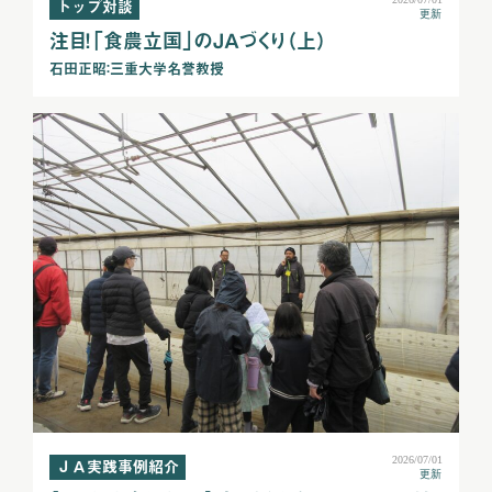
トップ対談
更新
注目！「食農立国」のＪＡづくり（上）
石田正昭：三重大学名誉教授
2026/07/01
ＪＡ実践事例紹介
更新