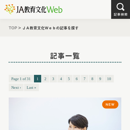
TOP
>
ＪＡ教育文化Ｗｅｂの記事を探す
記事一覧
Page 1 of 31
1
2
3
4
5
6
7
8
9
10
Next ›
Last »
NEW