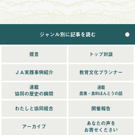
2024年10月配信
(6)
2024年11月配信
(5)
2024年12月配信
(5)
ジャンル別に記事を読む
2025年配信
(68)
2025年11月配信
(6)
2025年12月配信
(5)
提言
トップ対談
2025年8月配信
(6)
2025年9月配信
(6)
ＪＡ実践事例紹介
教育文化プランナー
2025年1月配信
(6)
2025年2月配信
(6)
連載
連載
2025年3月配信
(4)
協同の歴史の瞬間
農業・食料ほんとうの話
2025年4月配信
(6)
2025年5月配信
(6)
わたしと協同組合
開催報告
2025年6月配信
(5)
あなたの声を
2025年7月配信
(6)
アーカイブ
お寄せください
2025年10月配信
(6)