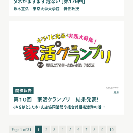
タネがますます危ない［第179回］
鈴木宣弘 東京大学大学院 特任教授
2026/07/01
開催報告
更新
第１０回 家活グランプリ 結果発表！
ＪＡを核とした本・支店協同活動や組合員組織活動の活…
Page 1 of 31
1
2
3
4
5
6
7
8
9
10