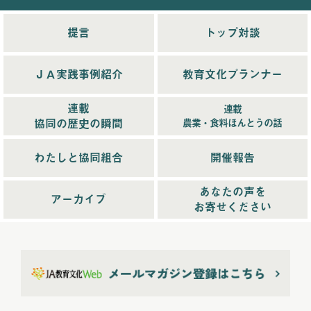
2025年11月配信
(6)
2025年12月配信
(5)
提言
トップ対談
2025年8月配信
(6)
2025年9月配信
(6)
ＪＡ実践事例紹介
教育文化プランナー
2025年1月配信
(6)
2025年2月配信
(6)
連載
連載
2025年3月配信
(4)
協同の歴史の瞬間
農業・食料ほんとうの話
2025年4月配信
(6)
2025年5月配信
(6)
わたしと協同組合
開催報告
2025年6月配信
(5)
あなたの声を
2025年7月配信
(6)
アーカイブ
お寄せください
2025年10月配信
(6)
2026年配信
(44)
2026年1月配信
(6)
2026年2月配信
(6)
2026年3月配信
(5)