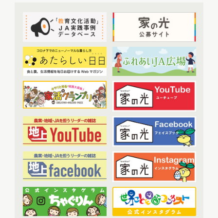
提言
(50)
2022年9月配信
(8)
2022年10月配信
(7)
トップ対談
(50)
2022年11月配信
(6)
ＪＡ実践事例紹介
(37)
2022年12月配信
(6)
教育文化プランナー
(19)
2023年配信
(72)
協同の歴史の瞬間
(52)
2023年1月配信
(6)
農業・食料ほんとうの話
(52)
2023年2月配信
(7)
わたしと協同組合
(3)
2023年3月配信
(6)
2023年4月配信
(6)
開催報告
(38)
2023年5月配信
(6)
あなたの声をお寄せください
(1)
2023年6月配信
(5)
2023年7月配信
(6)
その他
(1)
2023年8月配信
(6)
アーカイブ
(7)
2023年9月配信
(6)
現代に語り継ぐ賀川豊彦とハル
(6)
2023年10月配信
(6)
トップ対談アーカイブ
(1)
2023年11月配信
(6)