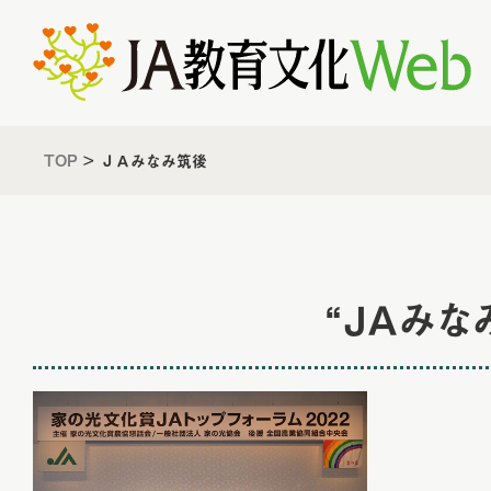
TOP
>
ＪＡみなみ筑後
“ＪＡみ