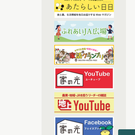
(7)
2023年2月配信
(6)
(3)
わたしと協同組合
2023年3月配信
(6)
2023年4月配信
(38)
開催報告
(6)
2023年5月配信
(1)
あなたの声をお寄せください
(5)
2023年6月配信
(1)
(6)
その他
2023年7月配信
(6)
2023年8月配信
(7)
アーカイブ
(6)
2023年9月配信
(6)
現代に語り継ぐ賀川豊彦とハル
(6)
2023年10月配信
(1)
トップ対談アーカイブ
(6)
2023年11月配信
(6)
2023年12月配信
(70)
2024年配信
(6)
2024年1月配信
(7)
2024年2月配信