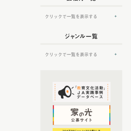
クリックで一覧を表示する
(54)
2022年配信
ジャンル一覧
(6)
2022年5月配信
(6)
2022年6月配信
クリックで一覧を表示する
(8)
2022年7月配信
(7)
2022年8月配信
(50)
(8)
提言
2022年9月配信
(7)
2022年10月配信
(50)
トップ対談
(6)
2022年11月配信
(37)
ＪＡ実践事例紹介
(6)
2022年12月配信
(19)
教育文化プランナー
(72)
2023年配信
(52)
協同の歴史の瞬間
(6)
2023年1月配信
(52)
農業・食料ほんとうの話