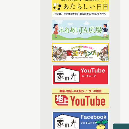
(7)
2023年2月配信
(6)
(3)
わたしと協同組合
2023年3月配信
(6)
2023年4月配信
(38)
開催報告
(6)
2023年5月配信
(1)
あなたの声をお寄せください
(5)
2023年6月配信
(1)
(6)
その他
2023年7月配信
(6)
2023年8月配信
(7)
アーカイブ
(6)
2023年9月配信
(6)
現代に語り継ぐ賀川豊彦とハル
(6)
2023年10月配信
(1)
トップ対談アーカイブ
(6)
2023年11月配信
(6)
2023年12月配信
(70)
2024年配信
(6)
2024年1月配信
(7)
2024年2月配信