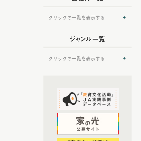
クリックで一覧を表示する
(54)
2022年配信
ジャンル一覧
(6)
2022年5月配信
(6)
2022年6月配信
クリックで一覧を表示する
(8)
2022年7月配信
(7)
2022年8月配信
(50)
(8)
提言
2022年9月配信
(7)
2022年10月配信
(50)
トップ対談
(6)
2022年11月配信
(37)
ＪＡ実践事例紹介
(6)
2022年12月配信
(19)
教育文化プランナー
(72)
2023年配信
(52)
協同の歴史の瞬間
(6)
2023年1月配信
(52)
農業・食料ほんとうの話