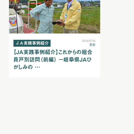
2024/07/01
ＪＡ実践事例紹介
更新
【ＪＡ実践事例紹介】これからの組合
員戸別訪問（前編） －岐阜県ＪＡひ
がしみの …