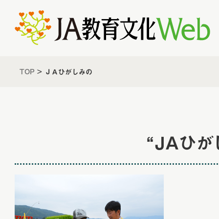
TOP
>
ＪＡひがしみの
“ＪＡひ