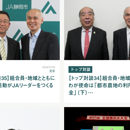
2024/07/01
トップ対談
更新
談35】組合員・地域とともに
【トップ対談34】組合員・地
動がＪＡリーダーをつくる
わが使命は「都市農地の利
全」（下）…