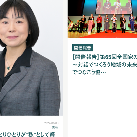
開催報告
【開催報告】第65回全国家
～対話でつくろう地域の未来
でつなごう協…
2024/06/03
更新
とりひとりが“私”として輝