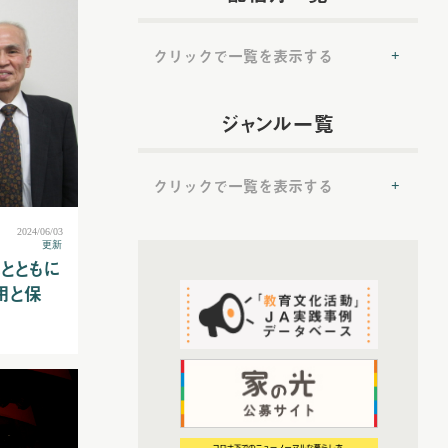
クリックで一覧を表示する
(54)
2022年配信
ジャンル一覧
(6)
2022年5月配信
(6)
2022年6月配信
クリックで一覧を表示する
(8)
2022年7月配信
(7)
2022年8月配信
2024/06/03
(50)
(8)
更新
提言
2022年9月配信
域とともに
(7)
2022年10月配信
(50)
トップ対談
用と保
(6)
2022年11月配信
(37)
ＪＡ実践事例紹介
(6)
2022年12月配信
(19)
教育文化プランナー
(72)
2023年配信
(52)
協同の歴史の瞬間
(6)
2023年1月配信
(52)
農業・食料ほんとうの話