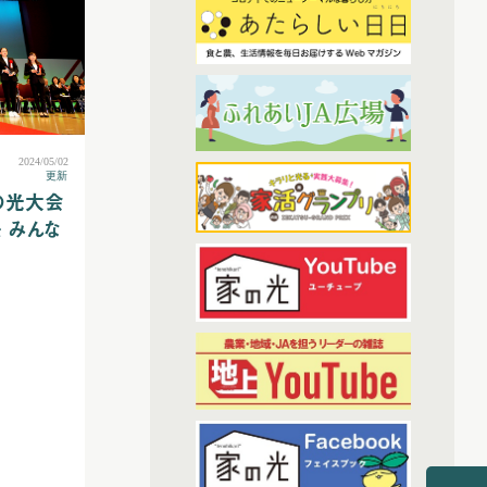
(7)
2023年2月配信
(6)
(3)
わたしと協同組合
2023年3月配信
(6)
2023年4月配信
(38)
開催報告
(6)
2023年5月配信
(1)
あなたの声をお寄せください
(5)
2023年6月配信
2024/05/02
(1)
(6)
その他
2023年7月配信
更新
の光大会
(6)
2023年8月配信
(7)
アーカイブ
 みんな
(6)
2023年9月配信
(6)
現代に語り継ぐ賀川豊彦とハル
(6)
2023年10月配信
(1)
トップ対談アーカイブ
(6)
2023年11月配信
(6)
2023年12月配信
(70)
2024年配信
(6)
2024年1月配信
(7)
2024年2月配信