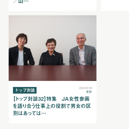
／山…
2024/01/04
トップ対談
更新
【トップ対談32】特集 ＪＡ女性参画
を語り合う仕事上の役割で男女の区
別はあっては…