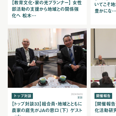
【教育文化・家の光プランナー】 女性
いてこそ地
部活動の支援から地域との関係強
豊かにな
化へ 松木…
2024/04/01
トップ対談
開催報告
更新
【トップ対談33】組合員・地域とともに
【開催報告
農家の庭先がＪＡの窓口（下） ゲスト
化活動研