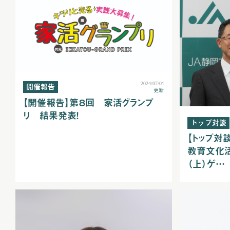
2024/07/01
開催報告
更新
【開催報告】第８回 家活グランプ
リ 結果発表！
トップ対談
【トップ対
教育文化活
（上）ゲ…