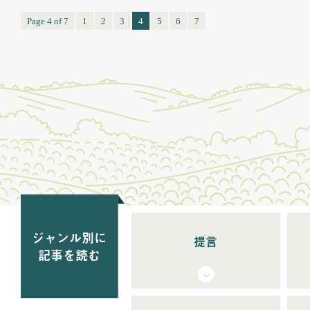
Page 4 of 7
1
2
3
4
5
6
7
ジャンル別に
提言
記事を読む