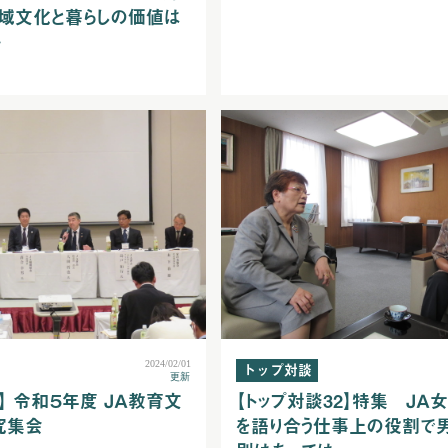
域文化と暮らしの価値は
…
2024/02/01
トップ対談
更新
】 令和５年度 ＪＡ教育文
【トップ対談32】特集 ＪＡ
究集会
を語り合う仕事上の役割で