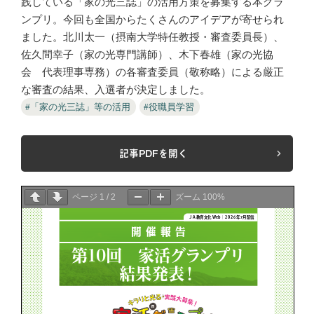
践している「家の光三誌」の活用方策を募集する本グラ
ンプリ。今回も全国からたくさんのアイデアが寄せられ
ました。北川太一（摂南大学特任教授・審査委員長）、
佐久間幸子（家の光専門講師）、木下春雄（家の光協
会 代表理事専務）の各審査委員（敬称略）による厳正
な審査の結果、入選者が決定しました。
#「家の光三誌」等の活用
#役職員学習
記事PDFを開く
ページ
1
/
2
ズーム
100%