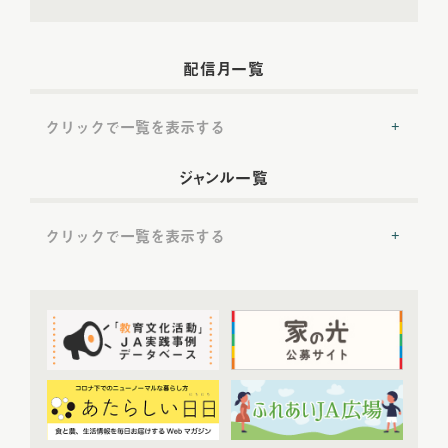
配信月一覧
クリックで一覧を表示する
2022年配信
(54)
ジャンル一覧
2022年5月配信
(6)
2022年6月配信
(6)
クリックで一覧を表示する
2022年7月配信
(8)
2022年8月配信
(7)
提言
(50)
2022年9月配信
(8)
2022年10月配信
(7)
トップ対談
(50)
2022年11月配信
(6)
ＪＡ実践事例紹介
(37)
2022年12月配信
(6)
教育文化プランナー
(19)
2023年配信
(72)
協同の歴史の瞬間
(52)