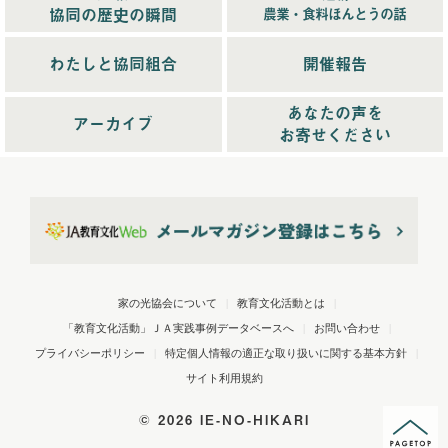
2025年3月配信
(4)
協同の歴史の瞬間
農業・食料ほんとうの話
2025年4月配信
(6)
2025年5月配信
(6)
わたしと協同組合
開催報告
2025年6月配信
(5)
あなたの声を
2025年7月配信
(6)
アーカイブ
お寄せください
2025年10月配信
(6)
2026年配信
(44)
2026年1月配信
(6)
2026年2月配信
(6)
2026年3月配信
(5)
2026年4月配信
(5)
家の光協会について
|
教育文化活動とは
|
2026年5月配信
(6)
「教育文化活動」ＪＡ実践事例データベースへ
|
お問い合わせ
|
2026年6月配信
(5)
プライバシーポリシー
|
特定個人情報の適正な取り扱いに関する基本方針
|
2026年7月配信
(6)
サイト利用規約
2026年8月配信
(5)
©
2026 IE-NO-HIKARI