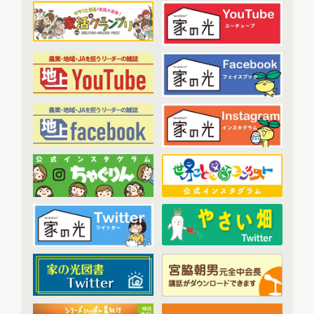
2023年1月配信
(6)
農業・食料ほんとうの話
(52)
2023年2月配信
(7)
わたしと協同組合
(3)
2023年3月配信
(6)
2023年4月配信
(6)
開催報告
(38)
2023年5月配信
(6)
あなたの声をお寄せください
(1)
2023年6月配信
(5)
2023年7月配信
(6)
その他
(1)
2023年8月配信
(6)
アーカイブ
(7)
2023年9月配信
(6)
現代に語り継ぐ賀川豊彦とハル
(6)
2023年10月配信
(6)
トップ対談アーカイブ
(1)
2023年11月配信
(6)
2023年12月配信
(6)
2024年配信
(70)
2024年1月配信
(6)
2024年2月配信
(7)
2024年3月配信
(6)