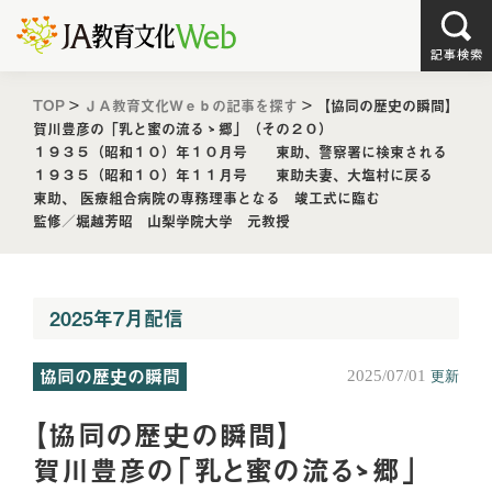
TOP
>
ＪＡ教育文化Ｗｅｂの記事を探す
>
【協同の歴史の瞬間】
賀川豊彦の「乳と蜜の流るゝ郷」（その２０）
１９３５（昭和１０）年１０月号 東助、警察署に検束される
１９３５（昭和１０）年１１月号 東助夫妻、大塩村に戻る
東助、 医療組合病院の専務理事となる 竣工式に臨む
監修／堀越芳昭 山梨学院大学 元教授
2025年7月配信
協同の歴史の瞬間
2025/07/01
更新
【協同の歴史の瞬間】
賀川豊彦の「乳と蜜の流るゝ郷」