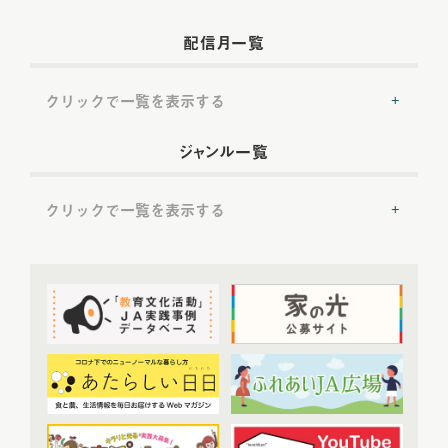
配信月一覧
クリックで一覧を表示する
2022年配信
(54)
ジャンル一覧
2022年5月配信
(6)
2022年6月配信
(6)
クリックで一覧を表示する
2022年7月配信
(8)
2022年8月配信
(7)
提言
(50)
2022年9月配信
(8)
2022年10月配信
(7)
トップ対談
(50)
2022年11月配信
(6)
ＪＡ実践事例紹介
(37)
2022年12月配信
(6)
教育文化プランナー
(19)
2023年配信
(72)
協同の歴史の瞬間
(52)
2023年1月配信
(6)
農業・食料ほんとうの話
(52)