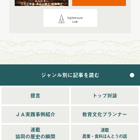
2024年5月配信
(6)
2024年6月配信
(5)
2024年7月配信
(6)
2024年8月配信
(6)
2024年9月配信
(6)
2024年10月配信
(6)
2024年11月配信
(5)
2024年12月配信
(5)
ジャンル別に記事を読む
2025年配信
(68)
2025年11月配信
(6)
2025年12月配信
(5)
提言
トップ対談
2025年8月配信
(6)
2025年9月配信
(6)
ＪＡ実践事例紹介
教育文化プランナー
2025年1月配信
(6)
2025年2月配信
(6)
連載
連載
2025年3月配信
(4)
協同の歴史の瞬間
農業・食料ほんとうの話