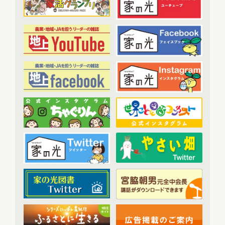
2023年2月配信
(7)
わたしと協同組合
(3)
2023年3月配信
(6)
2023年4月配信
(6)
開催報告
(38)
2023年5月配信
(6)
あなたの声をお寄せください
(1)
2023年6月配信
(5)
2023年7月配信
(6)
その他
(1)
2023年8月配信
(6)
アーカイブ
(7)
2023年9月配信
(6)
現代に語り継ぐ賀川豊彦とハル
(6)
2023年10月配信
(6)
トップ対談アーカイブ
(1)
2023年11月配信
(6)
2023年12月配信
(6)
2024年配信
(70)
2024年1月配信
(6)
2024年2月配信
(7)
2024年3月配信
(6)
2024年4月配信
(6)