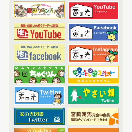
2023年1月配信
(6)
農業・食料ほんとうの話
(52)
2023年2月配信
(7)
わたしと協同組合
(3)
2023年3月配信
(6)
2023年4月配信
(6)
開催報告
(38)
2023年5月配信
(6)
あなたの声をお寄せください
(1)
2023年6月配信
(5)
2023年7月配信
(6)
その他
(1)
2023年8月配信
(6)
アーカイブ
(7)
2023年9月配信
(6)
現代に語り継ぐ賀川豊彦とハル
(6)
2023年10月配信
(6)
トップ対談アーカイブ
(1)
2023年11月配信
(6)
2023年12月配信
(6)
2024年配信
(70)
2024年1月配信
(6)
2024年2月配信
(7)
2024年3月配信
(6)