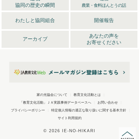
2025年3月配信
(4)
協同の歴史の瞬間
農業・食料ほんとうの話
2025年4月配信
(6)
2025年5月配信
(6)
わたしと協同組合
開催報告
2025年6月配信
(5)
2025年7月配信
(6)
あなたの声を
アーカイブ
お寄せください
2025年10月配信
(6)
2026年配信
(44)
2026年1月配信
(6)
2026年2月配信
(6)
2026年3月配信
(5)
2026年4月配信
(5)
家の光協会について
|
教育文化活動とは
|
2026年5月配信
(6)
「教育文化活動」ＪＡ実践事例データベースへ
|
お問い合わせ
|
2026年6月配信
(5)
プライバシーポリシー
|
特定個人情報の適正な取り扱いに関する基本方針
|
2026年7月配信
(6)
サイト利用規約
2026年8月配信
(5)
©
2026 IE-NO-HIKARI