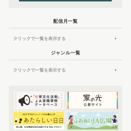
配信月一覧
クリックで一覧を表示する
2022年配信
(54)
ジャンル一覧
2022年5月配信
(6)
2022年6月配信
(6)
クリックで一覧を表示する
2022年7月配信
(8)
2022年8月配信
(7)
提言
(50)
2022年9月配信
(8)
2022年10月配信
(7)
トップ対談
(50)
2022年11月配信
(6)
ＪＡ実践事例紹介
(37)
2022年12月配信
(6)
教育文化プランナー
(19)
2023年配信
(72)
協同の歴史の瞬間
(52)