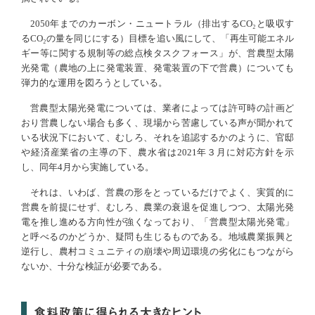
2050年までのカーボン・ニュートラル（排出するCO₂と吸収す
るCO₂の量を同じにする）目標を追い風にして、「再生可能エネル
ギー等に関する規制等の総点検タスクフォース」が、営農型太陽
光発電（農地の上に発電装置、発電装置の下で営農）についても
弾力的な運用を図ろうとしている。
営農型太陽光発電については、業者によっては許可時の計画ど
おり営農しない場合も多く、現場から苦慮している声が聞かれて
いる状況下において、むしろ、それを追認するかのように、官邸
や経済産業省の主導の下、農水省は2021年３月に対応方針を示
し、同年4月から実施している。
それは、いわば、営農の形をとっているだけでよく、実質的に
営農を前提にせず、むしろ、農業の衰退を促進しつつ、太陽光発
電を推し進める方向性が強くなっており、「営農型太陽光発電」
と呼べるのかどうか、疑問も生じるものである。地域農業振興と
逆行し、農村コミュニティの崩壊や周辺環境の劣化にもつながら
ないか、十分な検証が必要である。
食料政策に得られる大きなヒント