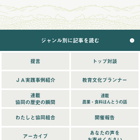
2024年9月配信
(6)
2024年10月配信
(6)
2024年11月配信
(5)
2024年12月配信
(5)
ジャンル別に記事を読む
2025年配信
(68)
2025年11月配信
(6)
2025年12月配信
(5)
提言
トップ対談
2025年8月配信
(6)
2025年9月配信
(6)
ＪＡ実践事例紹介
教育文化プランナー
2025年1月配信
(6)
2025年2月配信
(6)
連載
連載
2025年3月配信
(4)
協同の歴史の瞬間
農業・食料ほんとうの話
2025年4月配信
(6)
2025年5月配信
(6)
わたしと協同組合
開催報告
2025年6月配信
(5)
あなたの声を
2025年7月配信
(6)
アーカイブ
お寄せください
2025年10月配信
(6)