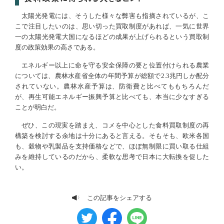
太陽光発電には、そうした様々な弊害も指摘されているが、こ
こで注目したいのは、思い切った買取制度があれば、一気に世界
一の太陽光発電大国になるほどの成果が上げられるという買取制
度の政策効果の高さである。
エネルギー以上に命を守る安全保障の要と位置付けられる農業
については、農林水産省全体の年間予算が総額で2.3兆円しか配分
されていない。農林水産予算は、防衛費と比べてももちろんだ
が、再生可能エネルギー振興予算と比べても、本当に少なすぎる
ことが明白だ。
ぜひ、この現実を踏まえ、コメを中心とした食料買取制度の再
構築を検討する余地は十分にあると言える。そもそも、欧米各国
も、穀物や乳製品を支持価格などで、ほぼ無制限に買い取る仕組
みを維持しているのだから、柔軟な思考で日本に大転換を促した
い。
この記事をシェアする