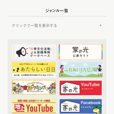
2022年配信
(54)
ジャンル一覧
2022年5月配信
(6)
2022年6月配信
(6)
クリックで一覧を表示する
2022年7月配信
(8)
2022年8月配信
(7)
提言
(50)
2022年9月配信
(8)
2022年10月配信
(7)
トップ対談
(50)
2022年11月配信
(6)
ＪＡ実践事例紹介
(37)
2022年12月配信
(6)
教育文化プランナー
(19)
2023年配信
(72)
協同の歴史の瞬間
(52)
2023年1月配信
(6)
農業・食料ほんとうの話
(52)
2023年2月配信
(7)
わたしと協同組合
(3)
2023年3月配信
(6)
2023年4月配信
(6)
開催報告
(38)
2023年5月配信
(6)
あなたの声をお寄せください
(1)