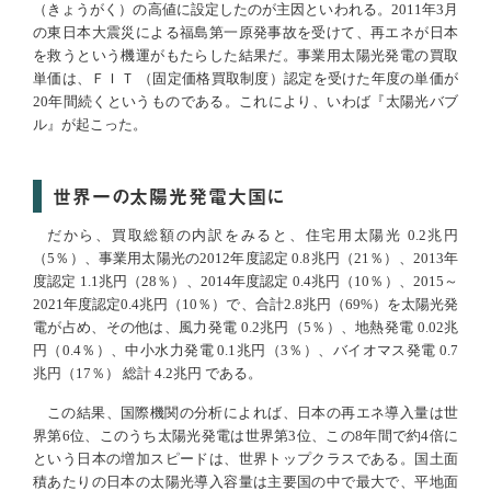
（きょうがく）の高値に設定したのが主因といわれる。2011年3月
の東日本大震災による福島第一原発事故を受けて、再エネが日本
を救うという機運がもたらした結果だ。事業用太陽光発電の買取
単価は、ＦＩＴ （固定価格買取制度）認定を受けた年度の単価が
20年間続くというものである。これにより、いわば『太陽光バブ
ル』が起こった。
世界一の太陽光発電大国に
だから、買取総額の内訳をみると、住宅用太陽光 0.2兆円
（5％）、事業用太陽光の2012年度認定 0.8兆円（21％）、2013年
度認定 1.1兆円（28％）、2014年度認定 0.4兆円（10％）、2015～
2021年度認定0.4兆円（10％）で、合計2.8兆円（69%）を太陽光発
電が占め、その他は、風力発電 0.2兆円（5％）、地熱発電 0.02兆
円（0.4％）、中小水力発電 0.1兆円（3％）、バイオマス発電 0.7
兆円（17％） 総計 4.2兆円 である。
この結果、国際機関の分析によれば、日本の再エネ導入量は世
界第6位、このうち太陽光発電は世界第3位、この8年間で約4倍に
という日本の増加スピードは、世界トップクラスである。国土面
積あたりの日本の太陽光導入容量は主要国の中で最大で、平地面