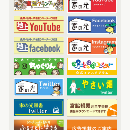
農業・食料ほんとうの話
(52)
2023年2月配信
(7)
わたしと協同組合
(3)
2023年3月配信
(6)
2023年4月配信
(6)
開催報告
(38)
2023年5月配信
(6)
あなたの声をお寄せください
(1)
2023年6月配信
(5)
2023年7月配信
(6)
その他
(1)
2023年8月配信
(6)
アーカイブ
(7)
2023年9月配信
(6)
現代に語り継ぐ賀川豊彦とハル
(6)
2023年10月配信
(6)
トップ対談アーカイブ
(1)
2023年11月配信
(6)
2023年12月配信
(6)
2024年配信
(70)
2024年1月配信
(6)
2024年2月配信
(7)
2024年3月配信
(6)
2024年4月配信
(6)