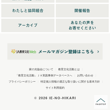
2025年4月配信
(6)
2025年5月配信
(6)
わたしと協同組合
開催報告
2025年6月配信
(5)
あなたの声を
2025年7月配信
(6)
アーカイブ
お寄せください
2025年10月配信
(6)
2026年配信
(44)
2026年1月配信
(6)
2026年2月配信
(6)
2026年3月配信
(5)
2026年4月配信
(5)
家の光協会について
|
教育文化活動とは
|
2026年5月配信
(6)
「教育文化活動」ＪＡ実践事例データベースへ
|
お問い合わせ
|
2026年6月配信
(5)
プライバシーポリシー
|
特定個人情報の適正な取り扱いに関する基本方針
|
2026年7月配信
(6)
サイト利用規約
2026年8月配信
(5)
©
2026 IE-NO-HIKARI