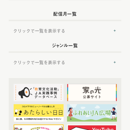
配信月一覧
クリックで一覧を表示する
2022年配信
(54)
ジャンル一覧
2022年5月配信
(6)
2022年6月配信
(6)
クリックで一覧を表示する
2022年7月配信
(8)
2022年8月配信
(7)
提言
(50)
2022年9月配信
(8)
2022年10月配信
(7)
トップ対談
(50)
2022年11月配信
(6)
ＪＡ実践事例紹介
(37)
2022年12月配信
(6)
教育文化プランナー
(19)
2023年配信
(72)
協同の歴史の瞬間
(52)
2023年1月配信
(6)