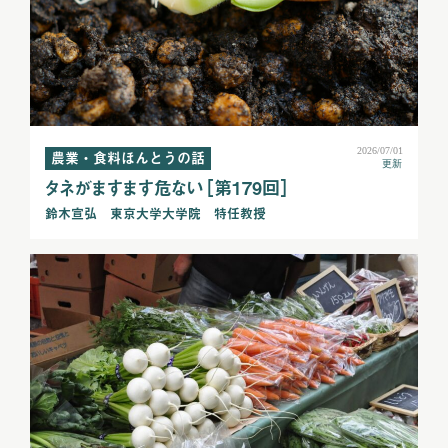
2026/07/01
農業・食料ほんとうの話
更新
タネがますます危ない［第179回］
鈴木宣弘 東京大学大学院 特任教授