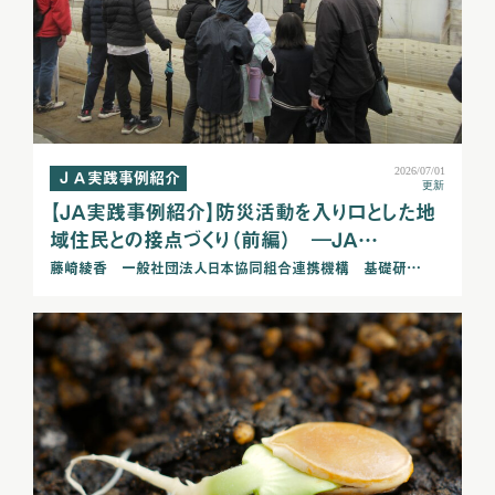
2026/07/01
ＪＡ実践事例紹介
更新
【ＪＡ実践事例紹介】防災活動を入り口とした地
域住民との接点づくり（前編） ―ＪＡ…
藤崎綾香 一般社団法人日本協同組合連携機構 基礎研…