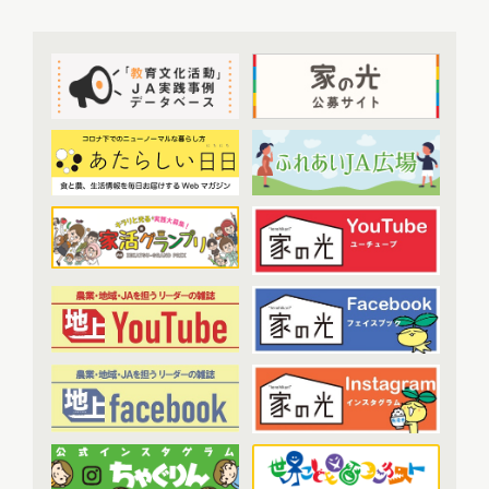
2022年8月配信
(7)
提言
(50)
2022年9月配信
(8)
2022年10月配信
(7)
トップ対談
(50)
2022年11月配信
(6)
ＪＡ実践事例紹介
(37)
2022年12月配信
(6)
教育文化プランナー
(19)
2023年配信
(72)
協同の歴史の瞬間
(52)
2023年1月配信
(6)
農業・食料ほんとうの話
(52)
2023年2月配信
(7)
わたしと協同組合
(3)
2023年3月配信
(6)
2023年4月配信
(6)
開催報告
(38)
2023年5月配信
(6)
あなたの声をお寄せください
(1)
2023年6月配信
(5)
2023年7月配信
(6)
その他
(1)
2023年8月配信
(6)
アーカイブ
(7)
2023年9月配信
(6)
現代に語り継ぐ賀川豊彦とハル
(6)
2023年10月配信
(6)
トップ対談アーカイブ
(1)