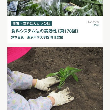
2026/06/01
農業・食料ほんとうの話
更新
食料システム法の実効性〔第178回〕
鈴木宣弘 東京大学大学院 特任教授