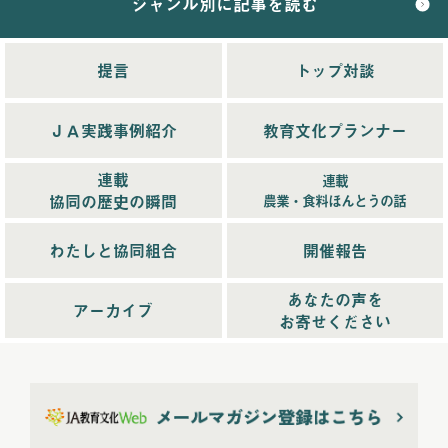
ジャンル別に記事を読む
2025年配信
(68)
2025年11月配信
(6)
2025年12月配信
(5)
提言
トップ対談
2025年8月配信
(6)
2025年9月配信
(6)
ＪＡ実践事例紹介
教育文化プランナー
2025年1月配信
(6)
2025年2月配信
(6)
連載
連載
2025年3月配信
(4)
協同の歴史の瞬間
農業・食料ほんとうの話
2025年4月配信
(6)
2025年5月配信
(6)
わたしと協同組合
開催報告
2025年6月配信
(5)
あなたの声を
2025年7月配信
(6)
アーカイブ
お寄せください
2025年10月配信
(6)
2026年配信
(44)
2026年1月配信
(6)
2026年2月配信
(6)