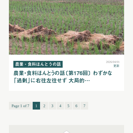
2026/04/01
農業・食料ほんとうの話
更新
農業・食料ほんとうの話〔第176回〕 わずかな
「過剰」に右往左往せず 大局的…
Page 1 of 7
1
2
3
4
5
6
7