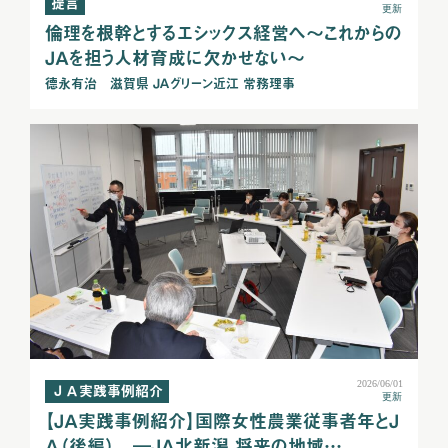
提言
更新
倫理を根幹とするエシックス経営へ～これからの
ＪＡを担う人材育成に欠かせない～
德永有治 滋賀県 ＪＡグリーン近江 常務理事
2026/06/01
ＪＡ実践事例紹介
更新
【ＪＡ実践事例紹介】国際女性農業従事者年とＪ
Ａ（後編） ―ＪＡ北新潟 将来の地域…