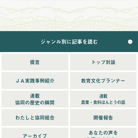
2024年9月配信
(6)
2024年10月配信
(6)
2024年11月配信
(5)
2024年12月配信
(5)
ジャンル別に記事を読む
2025年配信
(68)
2025年11月配信
(6)
2025年12月配信
(5)
提言
トップ対談
2025年8月配信
(6)
2025年9月配信
(6)
ＪＡ実践事例紹介
教育文化プランナー
2025年1月配信
(6)
2025年2月配信
(6)
連載
連載
2025年3月配信
(4)
協同の歴史の瞬間
農業・食料ほんとうの話
2025年4月配信
(6)
2025年5月配信
(6)
わたしと協同組合
開催報告
2025年6月配信
(5)
あなたの声を
2025年7月配信
(6)
アーカイブ