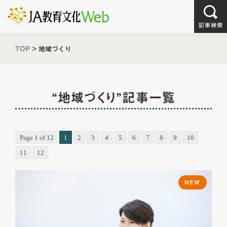
TOP
>
地域づくり
“地域づくり”記事一覧
Page 1 of 12
1
2
3
4
5
6
7
8
9
10
11
12
NEW