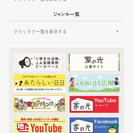
2022年配信
(54)
ジャンル一覧
2022年5月配信
(6)
2022年6月配信
(6)
クリックで一覧を表示する
2022年7月配信
(8)
2022年8月配信
(7)
提言
(50)
2022年9月配信
(8)
2022年10月配信
(7)
トップ対談
(50)
2022年11月配信
(6)
ＪＡ実践事例紹介
(37)
2022年12月配信
(6)
教育文化プランナー
(19)
2023年配信
(72)
協同の歴史の瞬間
(52)
2023年1月配信
(6)
農業・食料ほんとうの話
(52)
2023年2月配信
(7)
わたしと協同組合
(3)
2023年3月配信
(6)
2023年4月配信
(6)
開催報告
(38)
2023年5月配信
(6)