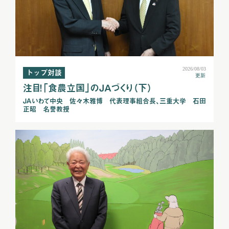
2026/08/03
トップ対談
更新
注目！「食農立国」のＪＡづくり（下）
ＪＡいわて中央 佐々木雅博 代表理事組合長、三重大学 石田
正昭 名誉教授